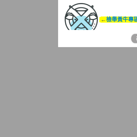
←
檢舉黃牛專
為因應黃牛票猖獗現象，
★
檢舉黃牛規定，民眾妥善蒐
方式，向舉辦地所轄地方主
民眾除可透過書面、1999
眾檢舉時，可能有判別舉辦
有檢舉黃牛網站專區開放民
依管轄規定視檢舉運動賽事
機關進行查處。
「全民志願服務性別不分
★