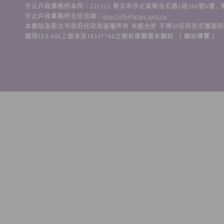
汐止戶政事務所本所：221221 新北市汐止區新台五路1段268號6樓 , 聯絡電話：(
汐止戶政事務所主任信箱：
ntpc516@ntpc.gov.tw
本網站為新北市政府民政局版權所有 未經允許 不得以任何形式複製
請用IE8.0以上版本及1024*768之解析度觀看本網站 [
網站導覽
]