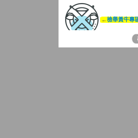
←
檢舉黃牛專
為因應黃牛票猖獗現象，
★
檢舉黃牛規定，民眾妥善蒐
方式，向舉辦地所轄地方主
民眾除可透過書面、1999
眾檢舉時，可能有判別舉辦
有檢舉黃牛網站專區開放民
依管轄規定視檢舉運動賽事
機關進行查處。
「全民志願服務性別不分
★