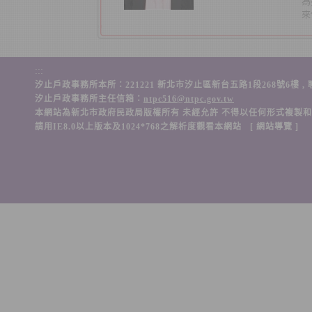
為
來
:::
汐止戶政事務所本所：221221 新北市汐止區新台五路1段268號6樓 , 聯絡電話：(
汐止戶政事務所主任信箱：
ntpc516@ntpc.gov.tw
本網站為新北市政府民政局版權所有 未經允許 不得以任何形式複製
請用IE8.0以上版本及1024*768之解析度觀看本網站 [
網站導覽
]