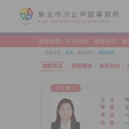
跳到主要內容區塊
聯絡我們
戶所特色
服務項目
溫
:::
導覽位置：
首頁
> 聯絡我們 >
機關首長
/
/
/
機關首長
業務職掌
與民有約
主 任
學 歷
考 試
信 箱
nt